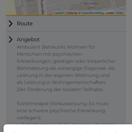
Route
Angebot
Ambulant Betreutes Wohnen für
Menschen mit psychischen
Erkrankungen, geistiger oder körperlicher
Behinderung als vorrangige Diagnose. Als
Leistung in der eigenen Wohnung und
als Leistung in Wohngemeinschaften.
Ziel: Förderung der sozialen Teilhabe.
Soziotherapie (Voraussetzung: Es muss
eine schwere psychische Erkrankung
vorliegen):
Soziotherapie soll die Inanspruchnahme
ärztlich oder psychotherapeutisch