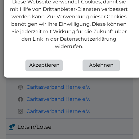
Diese Webseite verwendet Cookies, damit sie
verordneten Leistungen ermöglichen
mit Hilfe von Drittanbieter-Diensten verbessert
Wiederkehrende
werden kann. Zur Verwendung dieser Cookies
Krankenhausaufenthalte sollen
benötigen wir Ihre Einwilligung. Diese können
vermieden oder verkürzt werden
Sie jederzeit mit Wirkung für die Zukunft über
den Link in der Datenschutzerklärung
widerrufen.
Kontakt
0 23 23 / 92 96 0 - 0
Akzeptieren
Ablehnen
info@caritas-herne.de
Caritasverband Herne e.V.
Caritasverband Herne e.V.
Caritasverband Herne e.V.
Lotsin/Lotse