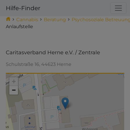
Hilfe-Finder
Cannabis
Beratung
Psychosoziale Betreuun
Anlaufstelle
Caritasverband Herne e.V. / Zentrale
Schulstraße 16, 44623 Herne
Make this Notebook Trusted to load map: File ->
Trust Notebook