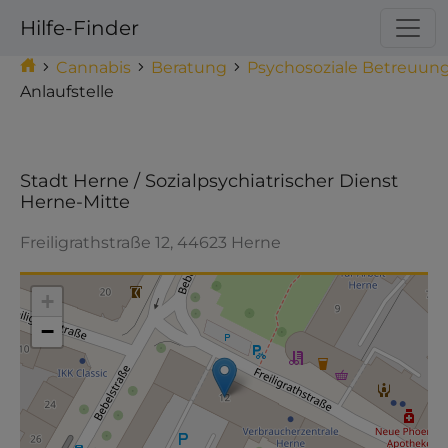
Hilfe-Finder
Cannabis
Beratung
Psychosoziale Betreuun
Anlaufstelle
Stadt Herne / Sozialpsychiatrischer Dienst
Herne-Mitte
Freiligrathstraße 12, 44623 Herne
Make this Notebook Trusted to load map: File ->
Trust Notebook