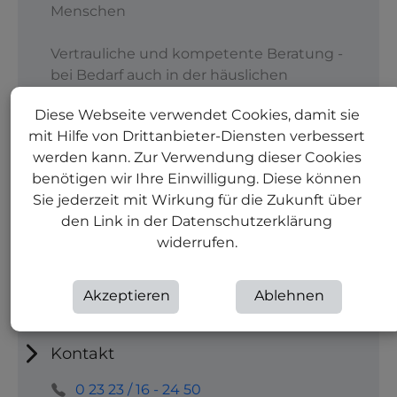
Menschen
Vertrauliche und kompetente Beratung -
bei Bedarf auch in der häuslichen
Umgebung
Diese Webseite verwendet Cookies, damit sie
mit Hilfe von Drittanbieter-Diensten verbessert
Hilfe und Begleitung bei der Regelung
werden kann. Zur Verwendung dieser Cookies
finanzieller Angelegenheiten,
benötigen wir Ihre Einwilligung. Diese können
Behördengängen und Wohnungsfragen
Sie jederzeit mit Wirkung für die Zukunft über
Vermittlung und Begleitung zu
den Link in der Datenschutzerklärung
notwendigen therapeutischen,
widerrufen.
medizinischen, pflegerischen und
sozialen Hilfen
Akzeptieren
Ablehnen
Streetwork
Kontakt
0 23 23 / 16 - 24 50