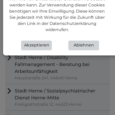
werden kann. Zur Verwendung dieser Cookies
SKM-Katholischer Verein für soziale
benötigen wir Ihre Einwilligung. Diese können
Sie jederzeit mit Wirkung für die Zukunft über
Dienste in Herne e.V.
den Link in der Datenschutzerklärung
Wilhelm-Busch-Straße 9, 44627 Herne
widerrufen.
St. Marien Hospital Eickel
Marienstraße 2, 44651 Herne
Akzeptieren
Ablehnen
Stadt Herne / Disability
Fallmanagement - Beratung bei
Arbeitsunfähigkeit
Hauptstraße 241, 44649 Herne
Stadt Herne / Sozialpsychiatrischer
Dienst Herne-Mitte
Freiligrathstraße 12, 44623 Herne