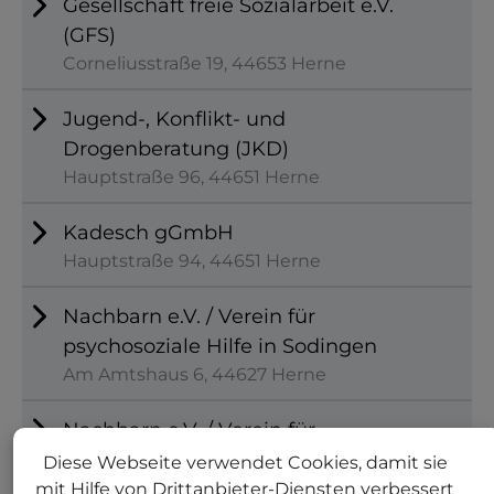
Gesellschaft freie Sozialarbeit e.V.
(GFS)
Corneliusstraße 19, 44653 Herne
Jugend-, Konflikt- und
Drogenberatung (JKD)
Hauptstraße 96, 44651 Herne
Kadesch gGmbH
Hauptstraße 94, 44651 Herne
Nachbarn e.V. / Verein für
psychosoziale Hilfe in Sodingen
Am Amtshaus 6, 44627 Herne
Nachbarn e.V. / Verein für
psychosoziale Hilfe in Wanne
Diese Webseite verwendet Cookies, damit sie
Plutostraße 4, 44651 Herne
mit Hilfe von Drittanbieter-Diensten verbessert