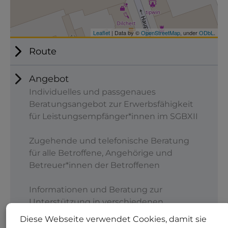
Route
Angebot
Individuelles und passgenaues
Beratungsangebot zur Erwerbsfähigkeit
für Leistungsempfänger*innen im SGBXII
Zugehende und telefonische Beratung
für alle Betroffene, Angehörige und
Betreuer*innen der Betroffenen
Informationen und Beratung zur
Unterstützung in verschiedenen
Lebensbereichen: Therapie,
Diese Webseite verwendet Cookies, damit sie
Tagesstruktur, berufliche