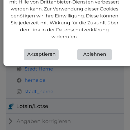
mit Hilfe von Drittanbieter-Diensten verbessert
Wiedereingliederung, Finanzen,
werden kann. Zur Verwendung dieser Cookies
Wahrnehmung rechtlicher
benötigen wir Ihre Einwilligung. Diese können
Angelegenheiten und Wohnangeboten
Sie jederzeit mit Wirkung für die Zukunft über
den Link in der Datenschutzerklärung
Kontakt
widerrufen.
0 23 23 / 16 - 36 34
Akzeptieren
Ablehnen
miriana.palermo@herne.de
Stadt Herne
herne.de
stadt_herne
Lotsin/Lotse
Angaben korrigieren