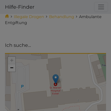
Hilfe-Finder
Illegale Drogen
Behandlung
Ambulante
Entgiftung
Ich suche...
Make this Notebook Trusted to load map: File ->
Trust Notebook