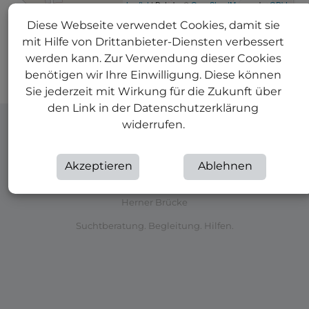
Diese Webseite verwendet Cookies, damit sie
St. Marien Hospital Eickel
mit Hilfe von Drittanbieter-Diensten verbessert
Marienstraße 2, 44651 Herne
werden kann. Zur Verwendung dieser Cookies
benötigen wir Ihre Einwilligung. Diese können
Lotsin/Lotse
Sie jederzeit mit Wirkung für die Zukunft über
den Link in der Datenschutzerklärung
widerrufen.
Teilen:
Akzeptieren
Ablehnen
Herner Brücke
Suchtberatung. Begleitung. Hilfen.